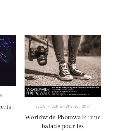
5
rts :
BLOG
SEPTEMBRE 30, 2017
Worldwide Photowalk : une
balade pour les