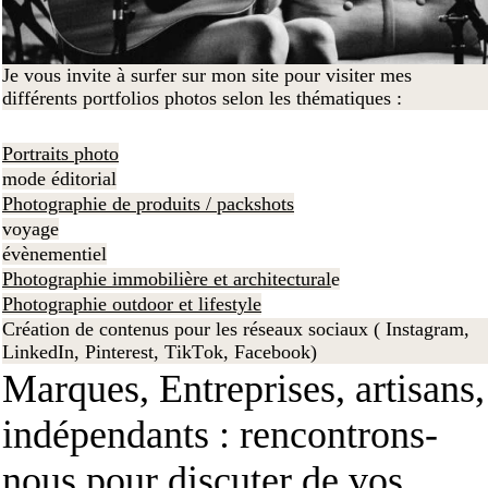
Je vous invite à surfer sur mon site pour visiter mes
différents portfolios photos selon les thématiques :
Portraits photo
mode éditorial
Photographie de produits / packshots
voyage
évènementiel
Photographie immobilière et architectural
e
Photographie outdoor et lifestyle
Création de contenus pour les réseaux sociaux ( Instagram,
LinkedIn, Pinterest, TikTok, Facebook)
Marques, Entreprises, artisans,
indépendants : rencontrons-
nous pour discuter de vos