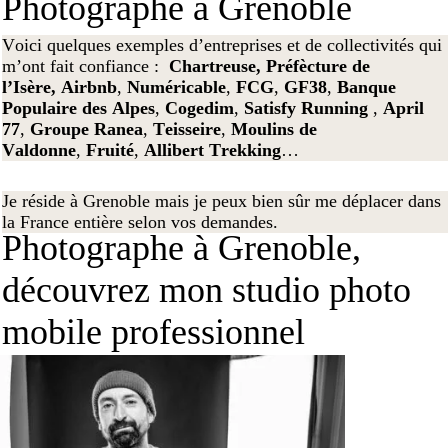
Photographe à Grenoble
Voici quelques exemples d’entreprises et de collectivités qui
m’ont fait confiance :
Chartreuse,
Préfècture de
l’Isère,
Airbnb
,
Numéricable
,
FCG
,
GF38
,
Banque
Populaire des Alpes
,
Cogedim
,
Satisfy Running
,
April
77
,
Groupe Ranea
,
Teisseire
,
Moulins de
Valdonne
,
Fruité
,
Allibert Trekking
…
Je réside à Grenoble mais je peux bien sûr me déplacer dans
la France entière selon vos demandes.
Photographe à Grenoble,
découvrez mon studio photo
mobile professionnel