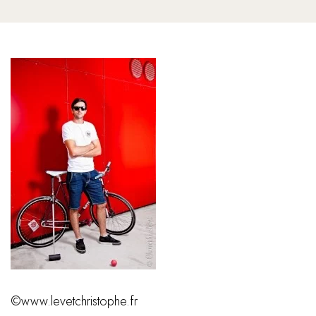
©www.levetchristophe.fr