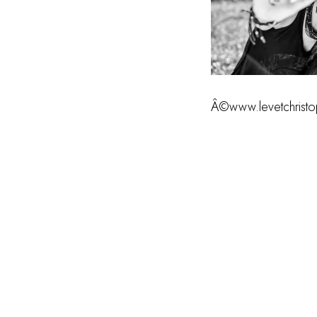
Â©www.levetchristo