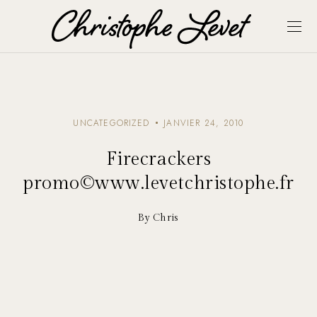
UNCATEGORIZED
JANVIER 24, 2010
Firecrackers
promo©www.levetchristophe.fr
By Chris