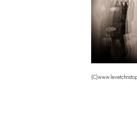
(C)www.levetchristop