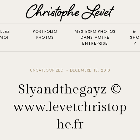
LLEZ
PORTFOLIO
MES EXPO PHOTOS
E-
 MOI
PHOTOS
DANS VOTRE
SHO
ENTREPRISE
P
UNCATEGORIZED
DÉCEMBRE 18, 2010
Slyandthegayz ©
www.levetchristop
he.fr