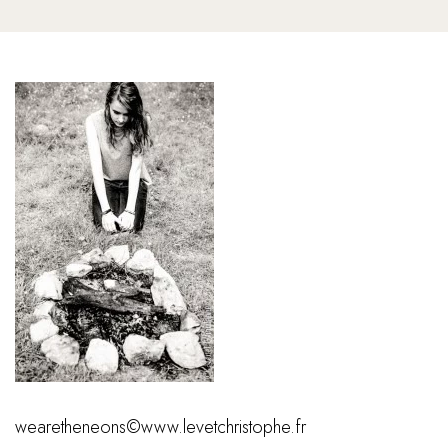
wearetheneons©www.levetchristophe.fr