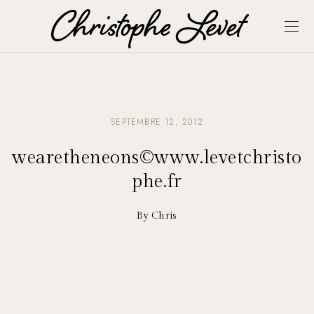
SEPTEMBRE 12, 2012
wearetheneons©www.levetchristo
phe.fr
By Chris